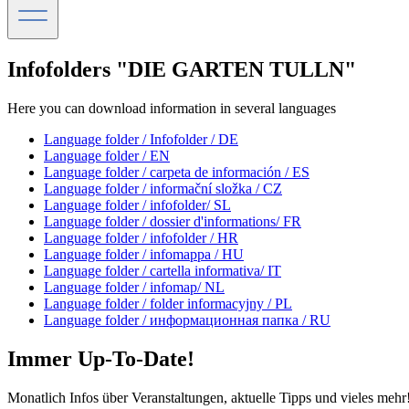
Infofolders "DIE GARTEN TULLN"
Here you can download information in several languages
Language folder / Infofolder / DE
Language folder / EN
Language folder / carpeta de información / ES
Language folder / informační složka / CZ
Language folder / infofolder/ SL
Language folder / dossier d'informations/ FR
Language folder / infofolder / HR
Language folder / infomappa / HU
Language folder / cartella informativa/ IT
Language folder / infomap/ NL
Language folder / folder informacyjny / PL
Language folder / информационная папка / RU
Immer Up-To-Date!
Monatlich Infos über Veranstaltungen, aktuelle Tipps und vieles mehr