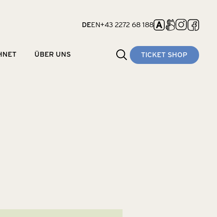
Navigation
DE
EN
+43 2272 68 188
überspringen
Navigation
Suchen
HNET
ÜBER UNS
TICKET SHOP
überspringen