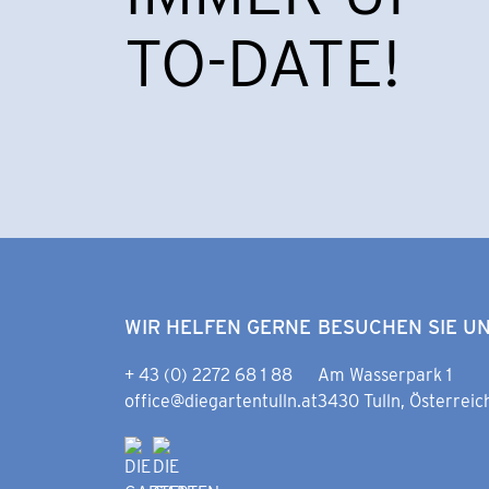
TO-DATE!
WIR HELFEN GERNE
BESUCHEN SIE U
+ 43 (0) 2272 68 1 88
Am Wasserpark 1
office@diegartentulln.at
3430 Tulln, Österreic